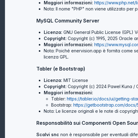
Maggiori informazioni:
https://www.php.net/l
Nota: Il nome "PHP" non viene utilizzato per
MySQL Community Server
Licenza:
GNU General Public License (GPL) V
Copyright:
Copyright (c) 1995, 2025 Oracle and/
Maggiori informazioni:
https://www.mysql.co
Nota: Poiché enervision.app è fornita come ser
licenza GPL.
Tabler (e Bootstrap)
Licenza:
MIT License
Copyright:
Copyright (c) 2024 Pawel Kuna / 
Maggiori informazioni:
Tabler:
https://tabler.io/docs/ui/getting-st
Bootstrap:
https://getbootstrap.com/docs/
Nota: Le licenze originali e le note di copyrig
Responsabilità sui Componenti Open Sour
Scalvi snc
non è responsabile per eventuali difett