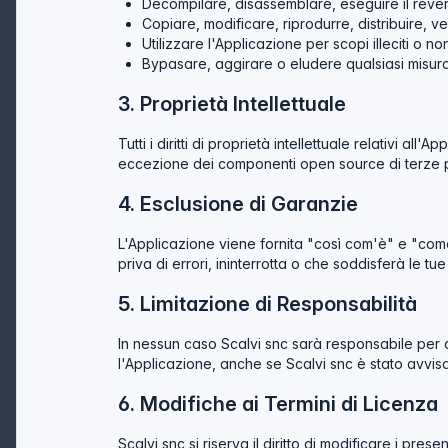
Decompilare, disassemblare, eseguire il rever
Copiare, modificare, riprodurre, distribuire, v
Utilizzare l'Applicazione per scopi illeciti o no
Bypasare, aggirare o eludere qualsiasi misura
3. Proprietà Intellettuale
Tutti i diritti di proprietà intellettuale relativi al
eccezione dei componenti open source di terze par
4. Esclusione di Garanzie
L'Applicazione viene fornita "così com'è" e "come
priva di errori, ininterrotta o che soddisferà le t
5. Limitazione di Responsabilità
In nessun caso Scalvi snc sarà responsabile per dann
l'Applicazione, anche se Scalvi snc è stato avvisato
6. Modifiche ai Termini di Licenza
Scalvi snc si riserva il diritto di modificare i pr