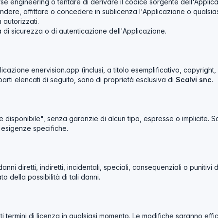
se engineering o tentare di derivare il codice sorgente dell'Applic
endere, affittare o concedere in sublicenza l'Applicazione o qualsias
n autorizzati.
 di sicurezza o di autenticazione dell'Applicazione.
l'Applicazione enervision.app (inclusi, a titolo esemplificativo, copyrig
ti elencati di seguito, sono di proprietà esclusiva di
Scalvi snc
.
 disponibile", senza garanzie di alcun tipo, espresse o implicite. S
ue esigenze specifiche.
i diretti, indiretti, incidentali, speciali, consequenziali o punitivi d
 della possibilità di tali danni.
esenti termini di licenza in qualsiasi momento. Le modifiche saranno e