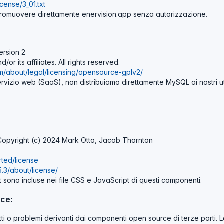
icense/3_01.txt
 promuovere direttamente enervision.app senza autorizzazione.
ersion 2
or its affiliates. All rights reserved.
m/about/legal/licensing/opensource-gplv2/
vizio web (SaaS), non distribuiamo direttamente MySQL ai nostri utent
Copyright (c) 2024 Mark Otto, Jacob Thornton
arted/license
5.3/about/license/
ht sono incluse nei file CSS e JavaScript di questi componenti.
ce:
i o problemi derivanti dai componenti open source di terze parti. La